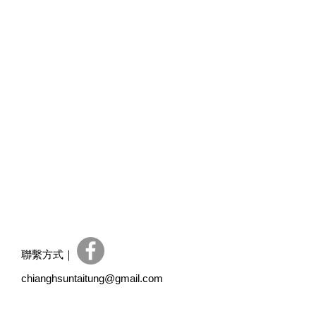
聯繫方式｜
chianghsuntaitung@gmail.com