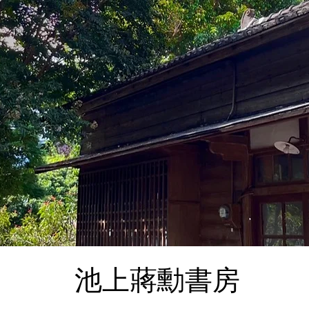
池上蔣勳書房